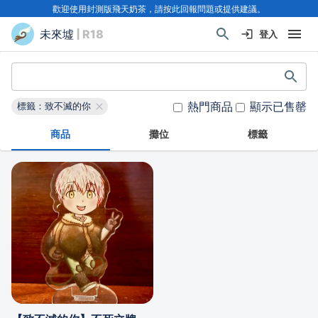
歡迎使用封測版飛天奶茶，請按此回報問題或提供建議。
未來墟
| R18
登入
熱門商品
顯示已售罄
標籤：致不滅的你
商品
攤位
標籤