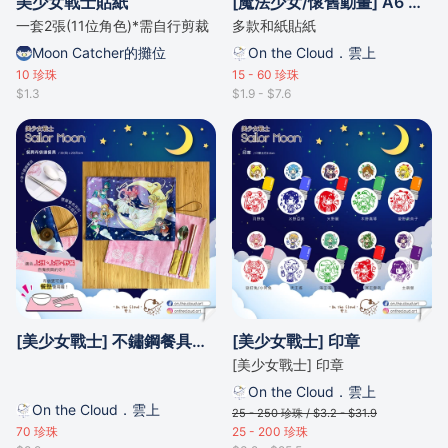
美少女戰士貼紙
[魔法少女/懷舊動畫] A6 和紙貼紙 (含刀模)
一套2張(11位角色)*需自行剪裁
多款和紙貼紙
Moon Catcher的攤位
On the Cloud．雲上
10
珍珠
15 - 60
珍珠
$1.3
$1.9 - $7.6
[美少女戰士] 不鏽鋼餐具布袋 (附餐具)
[美少女戰士] 印章
[美少女戰士] 印章
On the Cloud．雲上
On the Cloud．雲上
25 - 250
珍珠 /
$3.2 - $31.9
70
珍珠
25 - 200
珍珠