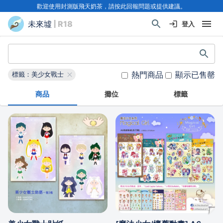
歡迎使用封測版飛天奶茶，請按此回報問題或提供建議。
未來墟
| R18
登入
熱門商品
顯示已售罄
標籤：美少女戰士
商品
攤位
標籤