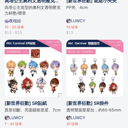
高塔公主奧利文透明壓克力杯塾/襟章
[新世界狂歡] 屁屁小夾夾
高塔公主造型的奧利文透明壓克
PP夾、4cm
力杯塾/襟章
夜桜絵
LUWCY
10 - 20
珍珠
10
珍珠
$1.3 - $2.5
$1.3
[新世界狂歡] SR貼紙
[新世界狂歡] SR掛件
異形切斷、亮面鐳射星星、7cm
透明雙面星星扣，約60-65mm
LUWCY
LUWCY
7 - 45
珍珠
20
珍珠