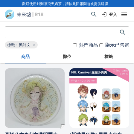
歡迎使用封測版飛天奶茶，請按此回報問題或提供建議。
未來墟
| R18
登入
熱門商品
顯示已售罄
標籤：奧利文
商品
攤位
標籤