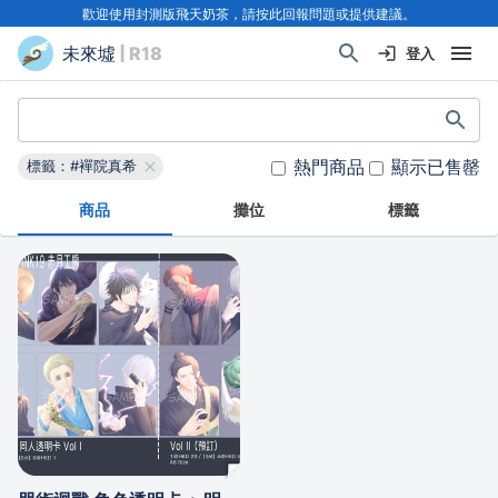
歡迎使用封測版飛天奶茶，請按此回報問題或提供建議。
未來墟
| R18
登入
熱門商品
顯示已售罄
標籤：#襌院真希
商品
攤位
標籤