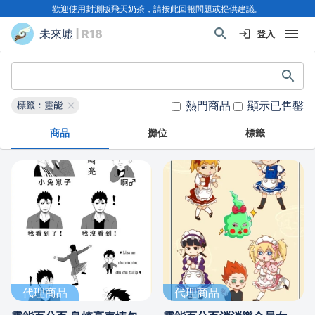
歡迎使用封測版飛天奶茶，請按此回報問題或提供建議。
未來墟
| R18
登入
熱門商品
顯示已售罄
標籤：靈能
商品
攤位
標籤
代理商品
代理商品