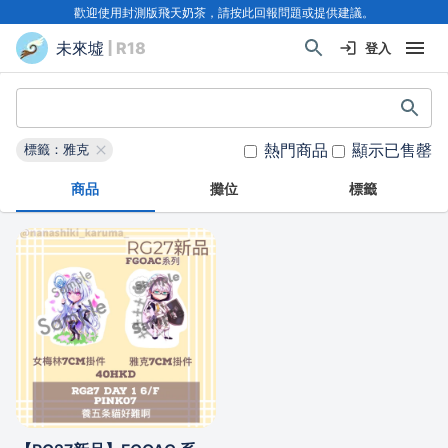
歡迎使用封測版飛天奶茶，請按此回報問題或提供建議。
未來墟
| R18
登入
熱門商品
顯示已售罄
標籤：雅克
商品
攤位
標籤