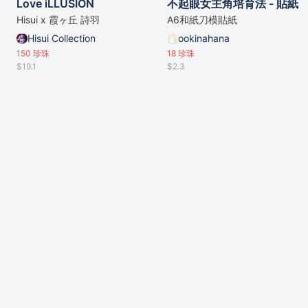
Love iLLUSION
不起眼女主角培育法 - 貼紙
Hisui x 霞ヶ丘 詩羽
A6和紙刀模貼紙
Hisui Collection
ookinahana
150
珍珠
18
珍珠
$19.1
$2.3