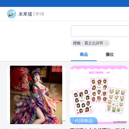
未來墟
| R18
標籤：霞之丘詩羽
商品
攤位
代理商品