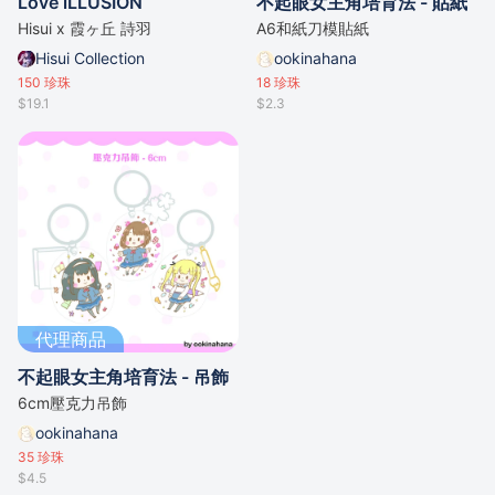
Love iLLUSION
不起眼女主角培育法 - 貼紙
Hisui x 霞ヶ丘 詩羽
A6和紙刀模貼紙
Hisui Collection
ookinahana
150
珍珠
18
珍珠
$19.1
$2.3
代理商品
不起眼女主角培育法 - 吊飾
6cm壓克力吊飾
ookinahana
35
珍珠
$4.5