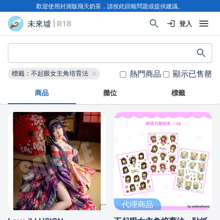
歡迎使用封測版飛天奶茶，請按此回報問題或提供建議。
未來墟
| R18
登入
熱門商品
顯示已售罄
標籤：不起眼女主角培育法
商品
攤位
標籤
代理商品