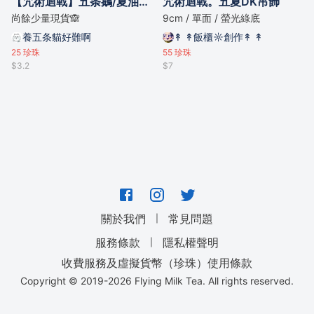
【咒術迴戰】五条鵝/夏油kiwi鳥DK掛件
咒術迴戰。五夏DK吊飾
尚餘少量現貨🙈
9cm / 單面 / 螢光綠底
養五条貓好難啊
↟ ↟飯櫃☼創作↟ ↟
25
珍珠
55
珍珠
$3.2
$7
｜
關於我們
常見問題
｜
服務條款
隱私權聲明
收費服務及虛擬貨幣（珍珠）使用條款
Copyright © 2019-
2026
Flying Milk Tea. All rights reserved.