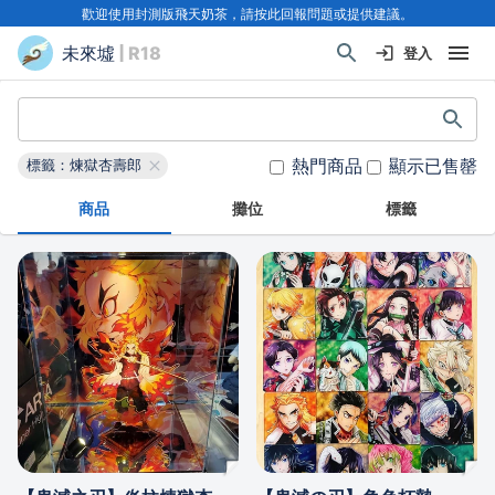
歡迎使用封測版飛天奶茶，請按此回報問題或提供建議。
未來墟
| R18
登入
熱門商品
顯示已售罄
標籤：煉獄杏壽郎
商品
攤位
標籤