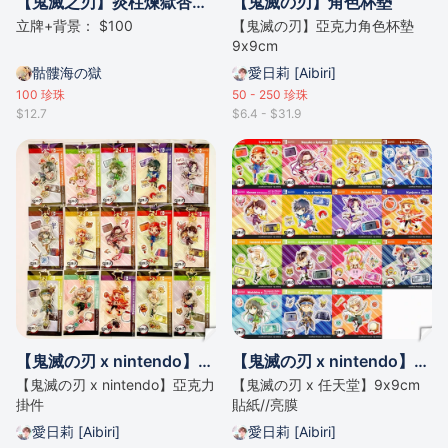
【鬼滅之刃】炎柱煉獄杏壽郎大哥立牌
【鬼滅の刃】角色杯墊
立牌+背景： $100
【鬼滅の刃】亞克力角色杯墊
9x9cm
骷髏海の獄
愛日莉 [Aibiri]
100
珍珠
50 - 250
珍珠
$12.7
$6.4 - $31.9
【鬼滅の刃 x nintendo】掛件
【鬼滅の刃 x nintendo】貼紙 (9x9cm)
【鬼滅の刃 x nintendo】亞克力
【鬼滅の刃 x 任天堂】9x9cm
掛件
貼紙//亮膜
愛日莉 [Aibiri]
愛日莉 [Aibiri]