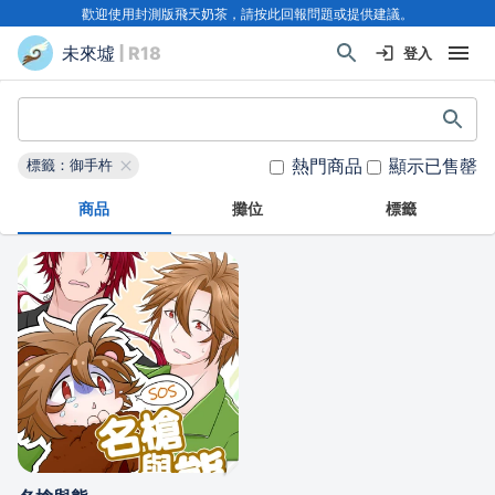
歡迎使用封測版飛天奶茶，請按此回報問題或提供建議。
未來墟
| R18
登入
熱門商品
顯示已售罄
標籤：御手杵
商品
攤位
標籤