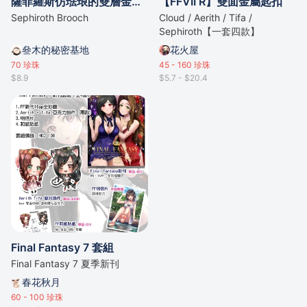
薩菲羅斯仿琺琅的雙層金屬胸針
【FFVII R】雙面金屬匙扣
Sephiroth Brooch
Cloud / Aerith / Tifa /
Sephiroth【一套四款】
叄木的秘密基地
花火屋
70
珍珠
45 - 160
珍珠
$8.9
$5.7 - $20.4
Final Fantasy 7 套組
Final Fantasy 7 夏季新刊
春花秋月
60 - 100
珍珠