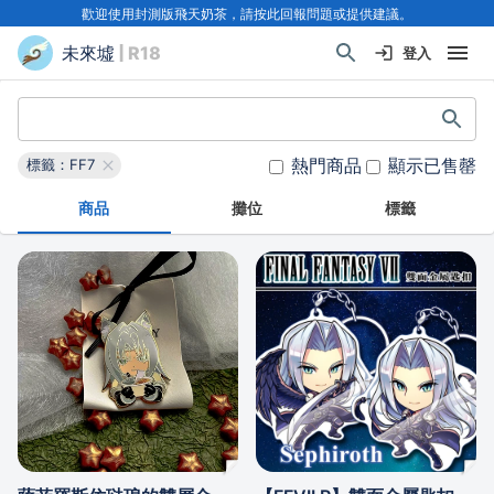
歡迎使用封測版飛天奶茶，請按此回報問題或提供建議。
未來墟
| R18
登入
熱門商品
顯示已售罄
標籤：FF7
商品
攤位
標籤