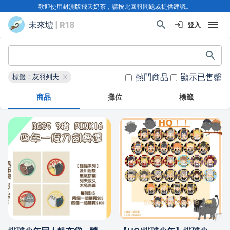
歡迎使用封測版飛天奶茶，請按此回報問題或提供建議。
未來墟
| R18
登入
熱門商品
顯示已售罄
標籤：灰羽列夫
商品
攤位
標籤