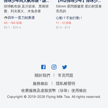
排球少年同人帆布袋 - 謎貓系列
【HQ/排球少年】排球少年 同人徽章 ｜烏野｜音駒｜青城｜白鳥沢｜梟谷｜稲荷崎｜鴎台｜MSBY｜AD｜
排球帆布袋 及川岩泉、黑尾研
58mm 星閃膜徽章 星幻材質會
磨、列夫夜久、木兔赤葦
亮亮的
四年一度刀劍奧運
心動？不如行動！
45 - 160
珍珠
11 - 12
珍珠
$5.7 - $20.4
$1.4 - $1.5
｜
關於我們
常見問題
｜
服務條款
隱私權聲明
收費服務及虛擬貨幣（珍珠）使用條款
Copyright © 2019-
2026
Flying Milk Tea. All rights reserved.