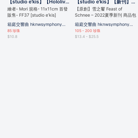
【studio e'kis】【Hololive】同人二創ぺこら、るしあ貼貼陶瓷吸水杯墊
【studio e'kis】【新刊】雪之饗 2022夏季【漫畫單行本】(黑白漫畫、彩色插畫)_周邊套組【studio e'kis / 水々 / 多利】
繪者- Mori 規格- 11x11cm 首發
【原創】雪之饗 Feast of
販售- FF37 [studio e’kis]
Schnee – 2022夏季新刊 商品包
含：新刊漫畫單行本01(上冊)、
箱庭交響曲 hknwsymphony的攤位
箱庭交響曲 hknwsymphony的攤位
新刊漫畫單行本01(下冊)、明信
85
珍珠
105 - 200
珍珠
片(2入) *以上皆於FF39首賣。
$10.8
$13.4 - $25.5