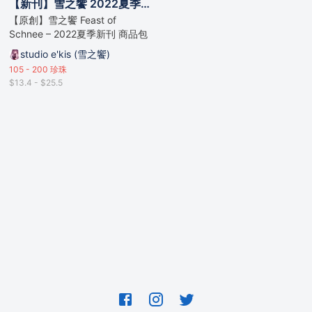
【新刊】雪之饗 2022夏季【漫畫單行本】(黑白漫畫、彩色插畫)_周邊套組【studio e'kis / 水々 / 多利】
【原創】雪之饗 Feast of
Schnee – 2022夏季新刊 商品包
含：新刊漫畫單行本01(上冊)、
studio e'kis (雪之饗)
新刊漫畫單行本01(下冊)、明信
105 - 200
珍珠
片(2入) *以上皆於FF39首賣。
$13.4 - $25.5