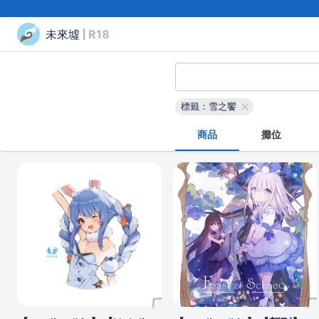
未來墟
| R18
標籤：雪之饗
商品
攤位