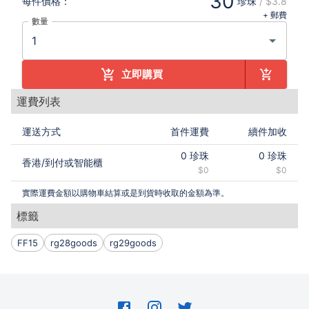
30
每件
價格：
珍珠
/
$3.8
+ 郵費
數量
立即購買
運費列表
運送方式
首件運費
續件加收
0
珍珠
0
珍珠
香港
/
到付或智能櫃
$0
$0
實際運費金額以購物車結算或是到貨時收取的金額為準。
標籤
FF15
rg28goods
rg29goods