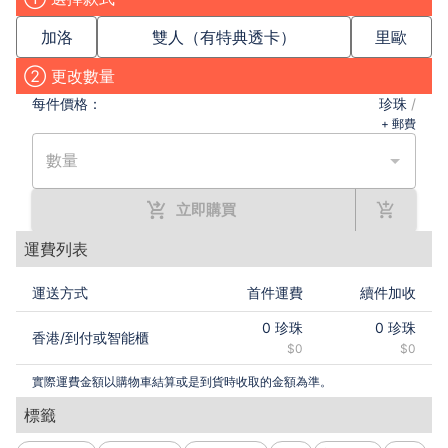
加洛
雙人（有特典透卡）
里歐
② 更改數量
每件
價格：
珍珠
/
+ 郵費
數量
立即購買
運費列表
運送方式
首件運費
續件加收
0
珍珠
0
珍珠
香港
/
到付或智能櫃
$0
$0
實際運費金額以購物車結算或是到貨時收取的金額為準。
標籤