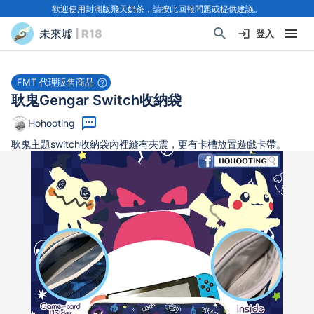
歡迎使用封測版飛天奶茶，請按此回報問題或提供建議。
未來墟
| R18
登入
FMT 代理販售商品
耿鬼Gengar Switch收納袋
Hohooting
耿鬼主題switch收納袋內裡縫有夾震，更有卡槽放置遊戲卡帶。