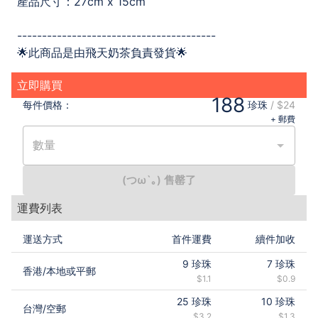
產品尺寸：27cm x 15cm
----------------------------------------
🌟此商品是由飛天奶茶負責發貨🌟
立即購買
188
每件
價格：
珍珠
/
$24
+ 郵費
數量
(つω`｡) 售罄了
運費列表
運送方式
首件運費
續件加收
9
珍珠
7
珍珠
香港
/
本地或平郵
$1.1
$0.9
25
珍珠
10
珍珠
台灣
/
空郵
$3.2
$1.3