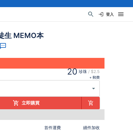
登入
徒生 MEMO本
20
珍珠
/
$2.5
+ 郵費
立即購買
首件運費
續件加收