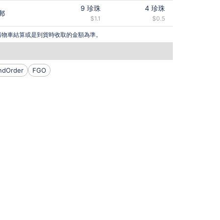
9
珍珠
4
珍珠
郵
$1.1
$0.5
購物車結算或是到貨時收取的金額為準。
ndOrder
FGO