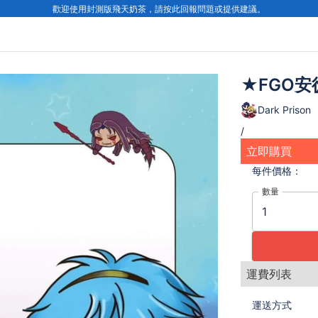
歡迎使用封測版飛天奶茶，請按此回報問題或提供建議。
★FGO安
Dark Prison
/
立即購買
每件
價格：
數量
運費列表
運送方式