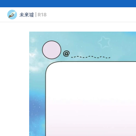
未來墟
| R18