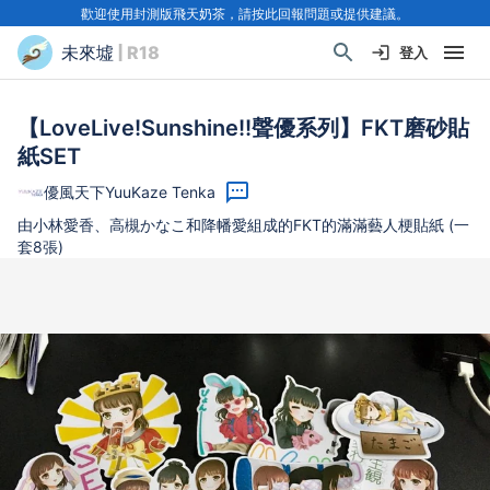
歡迎使用封測版飛天奶茶，請按此回報問題或提供建議。
未來墟
| R18
登入
【LoveLive!Sunshine!!聲優系列】FKT磨砂貼
紙SET
優風天下YuuKaze Tenka
由小林愛香、高槻かなこ和降幡愛組成的FKT的滿滿藝人梗貼紙 (一
套8張)