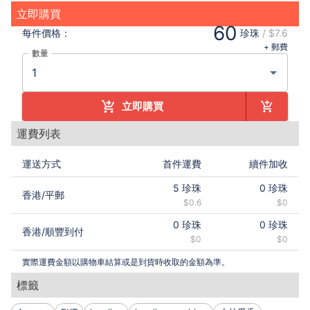
立即購買
60
每件
價格：
珍珠
/
$7.6
+ 郵費
數量
立即購買
運費列表
運送方式
首件運費
續件加收
5
珍珠
0
珍珠
香港
/
平郵
$0.6
$0
0
珍珠
0
珍珠
香港
/
順豐到付
$0
$0
實際運費金額以購物車結算或是到貨時收取的金額為準。
標籤