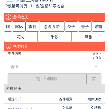
………10個以上每個 HKD 19
?數量可與另一LL團/全部印章湊合
① 選擇款式
曜
露比
鞠莉
@選 5 款
梨子
善子
果南
花丸
千歌
黛雅
② 更改數量
每件
價格：
珍珠
/
+ 郵費
數量
立即購買
運費列表
運送方式
首件運費
續件加收
0
珍珠
0
珍珠