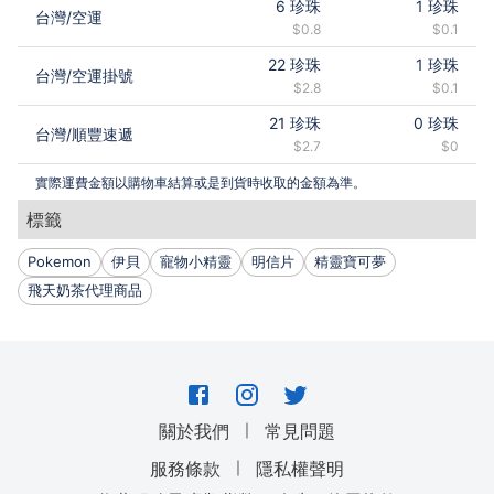
6
珍珠
1
珍珠
台灣
/
空運
$0.8
$0.1
22
珍珠
1
珍珠
台灣
/
空運掛號
$2.8
$0.1
21
珍珠
0
珍珠
台灣
/
順豐速遞
$2.7
$0
實際運費金額以購物車結算或是到貨時收取的金額為準。
標籤
Pokemon
伊貝
寵物小精靈
明信片
精靈寶可夢
飛天奶茶代理商品
｜
關於我們
常見問題
｜
服務條款
隱私權聲明