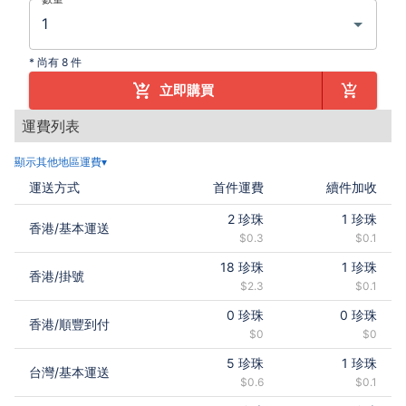
*
尚有 8 件
立即購買
運費列表
顯示其他地區運費▾
運送方式
首件運費
續件加收
2
珍珠
1
珍珠
香港
/
基本運送
$0.3
$0.1
18
珍珠
1
珍珠
香港
/
掛號
$2.3
$0.1
0
珍珠
0
珍珠
香港
/
順豐到付
$0
$0
5
珍珠
1
珍珠
台灣
/
基本運送
$0.6
$0.1