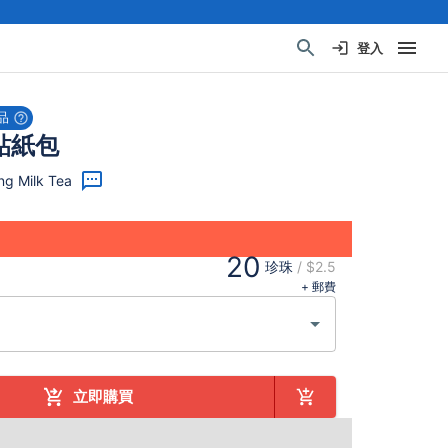
登入
品
貼紙包
g Milk Tea
20
珍珠
/
$2.5
+ 郵費
立即購買