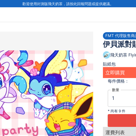
歡迎使用封測版飛天奶茶，請按此回報問題或提供建議。
FMT 代理販售商
伊貝派對
飛天奶茶 Flyin
貼紙包
立即購買
每件
價格：
數量
*
尚有 9 件
運費列表