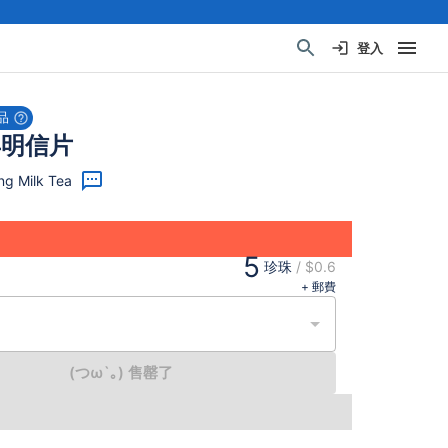
登入
品
年明信片
g Milk Tea
5
珍珠
/
$0.6
+ 郵費
(つω`｡) 售罄了