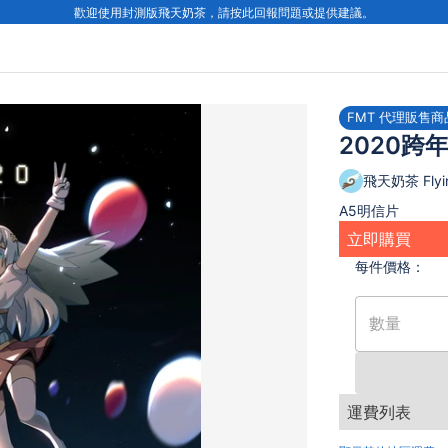
歡迎使用封測版飛天奶茶，請按此回報問題或提供建議。
FMT 代理販售商
2020跨
飛天奶茶 Flyin
A5明信片
立即購買
每件
價格：
數量
運費列表