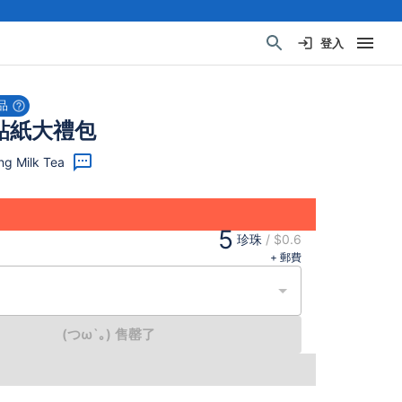
登入
品
貼紙大禮包
g Milk Tea
5
珍珠
/
$0.6
+ 郵費
(つω`｡) 售罄了