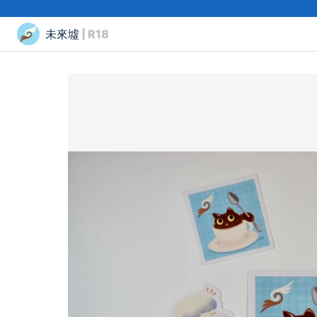
未來墟
| R18