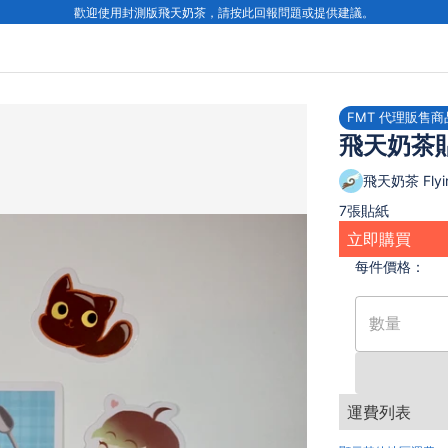
歡迎使用封測版飛天奶茶，請按此回報問題或提供建議。
FMT 代理販售商
飛天奶茶
飛天奶茶 Flyin
7張貼紙
立即購買
每件
價格：
數量
運費列表