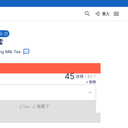
登入
品
套
g Milk Tea
45
珍珠
/
$5.7
+ 郵費
(つω`｡) 售罄了