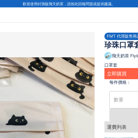
歡迎使用封測版飛天奶茶，請按此回報問題或提供建議。
FMT 代理販售商
珍珠口罩
飛天奶茶 Flyin
口罩套
立即購買
每件
價格：
數量
運費列表