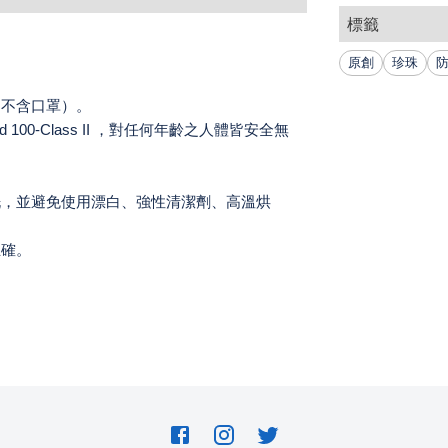
標籤
。
原創
珍珠
品不含口罩）。
 100-Class II ，對任何年齡之人體皆安全無
洗，並避免使用漂白、強性清潔劑、高溫烘
正確。