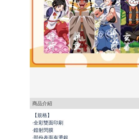
商品介紹
【規格】
‧全彩雙面印刷
‧鐳射閃膜
‧部份表面有燙銀