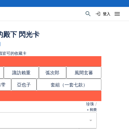
登入
的殿下 閃光卡
籤皆可的收藏卡
諏訪賴重
弧次郎
風間玄蕃
訪雫
亞也子
套組（一套七款）
珍珠
/
+ 郵費