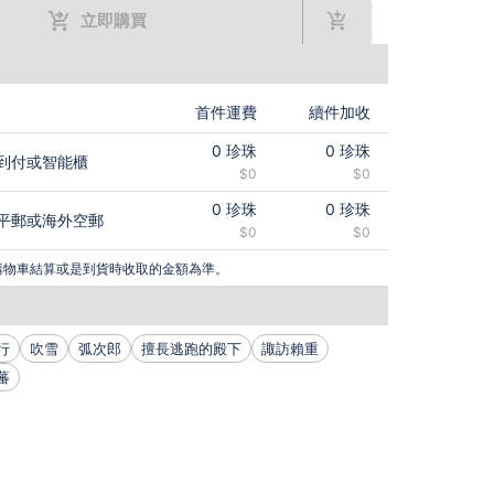
立即購買
首件運費
續件加收
0
珍珠
0
珍珠
到付或智能櫃
$0
$0
0
珍珠
0
珍珠
平郵或海外空郵
$0
$0
購物車結算或是到貨時收取的金額為準。
行
吹雪
弧次郎
擅長逃跑的殿下
諏訪賴重
蕃