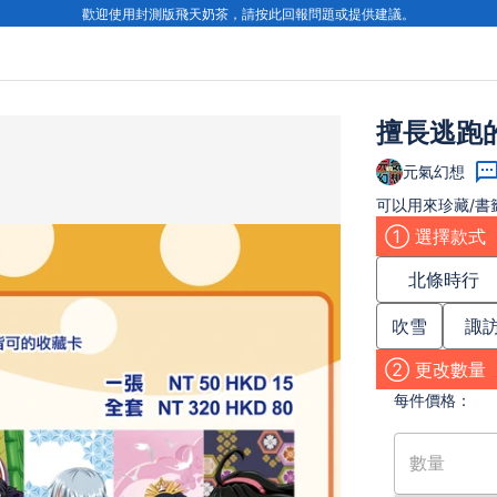
歡迎使用封測版飛天奶茶，請按此回報問題或提供建議。
擅長逃跑
元氣幻想
可以用來珍藏/書
① 選擇款式
北條時行
吹雪
諏
② 更改數量
每件
價格：
數量