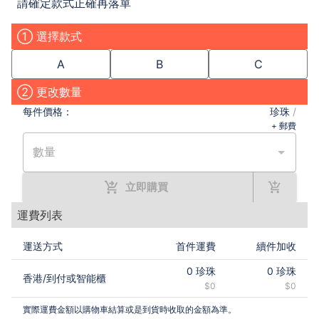
請確定款式正確再落單
① 選擇款式
A
B
C
② 更改數量
每件
價格：
珍珠
/
+ 郵費
數量
立即購買
運費列表
運送方式
首件運費
續件加收
0
珍珠
0
珍珠
香港
/
到付或智能櫃
$0
$0
實際運費金額以購物車結算或是到貨時收取的金額為準。