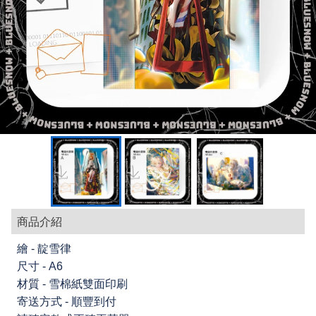
商品介紹
繪 - 靛雪律
尺寸 - A6
材質 - 雪棉紙雙面印刷
寄送方式 - 順豐到付