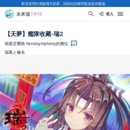
歡迎使用封測版飛天奶茶，請按此回報問題或提供建議。
未來墟
| R18
登入
【天夢】艦隊收藏-瑞2
箱庭交響曲 hknwsymphony的攤位
瑞鳳と榛名