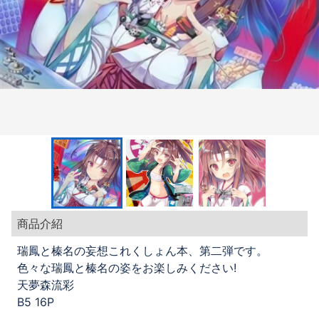
商品介紹
瑞鳳と榛名の妄想これくしょん本、第二弾です。
色々な瑞鳳と榛名の姿をお楽しみください!
天夢森流彩
B5 16P