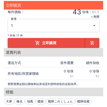
立即購買
43
每件
價格：
珍珠
/
$5.5
+ 郵費
數量
*
尚有 17 件
立即購買
運費列表
運送方式
首件運費
續件加收
0
珍珠
0
珍珠
所有地區
/
與賣家聯絡
$0
$0
實際運費金額以購物車結算或是到貨時收取的金額為準。
標籤
天夢
榛名
瑞鳳
艦娘
艦隊これくしょん
艦隊收藏