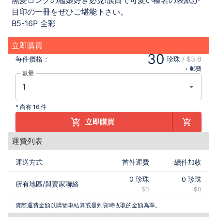
黒髪ロングの艦娘好き必見!涙目で可愛い榛名の表紙が
目印の一冊をぜひご堪能下さい。
B5-16P 全彩
立即購買
30
每件
價格：
珍珠
/
$3.8
+ 郵費
數量
*
尚有 16 件
立即購買
運費列表
運送方式
首件運費
續件加收
0
珍珠
0
珍珠
所有地區
/
與賣家聯絡
$0
$0
實際運費金額以購物車結算或是到貨時收取的金額為準。