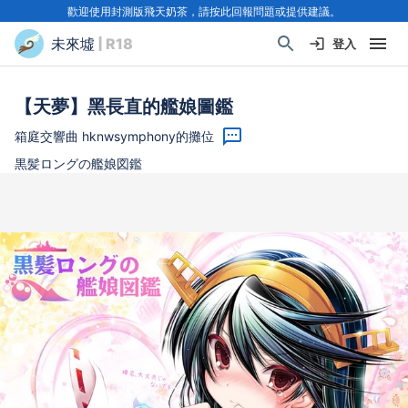
歡迎使用封測版飛天奶茶，請按此回報問題或提供建議。
未來墟
| R18
登入
【天夢】黑長直的艦娘圖鑑
箱庭交響曲 hknwsymphony的攤位
黒髪ロングの艦娘図鑑