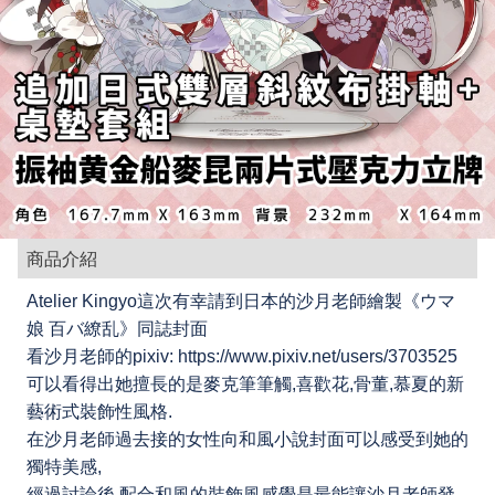
商品介紹
Atelier Kingyo這次有幸請到日本的沙月老師繪製《ウマ
娘 百バ繚乱》同誌封面
看沙月老師的pixiv: https://www.pixiv.net/users/3703525
可以看得出她擅長的是麥克筆筆觸,喜歡花,骨董,慕夏的新
藝術式裝飾性風格.
在沙月老師過去接的女性向和風小說封面可以感受到她的
獨特美感,
經過討論後,配合和風的裝飾風感覺是最能讓沙月老師發