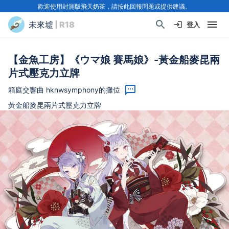
歡迎使用封測版飛天奶茶，請按此回報問題或提供建議。
未來墟
| R18
登入
【金魚工房】《ウマ娘 賽馬娘》-黃金船麥昆兩
片式壓克力立牌
箱庭交響曲 hknwsymphony的攤位
黃金船麥昆兩片式壓克力立牌