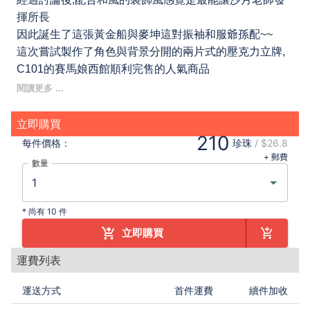
揮所長
因此誕生了這張黃金船與麥坤這對振袖和服爺孫配~~
這次嘗試製作了角色與背景分開的兩片式的壓克力立牌,
C101的賽馬娘西館順利完售的人氣商品
有霧化背景和透明背景兩種可以選擇
角色：167.74mm X 162.97mm
背景：232.22mm X 164mm
立即購買
210
台座：110mm X 80.2mm
每件
價格：
珍珠
/
$26.8
壓克力厚度：3ｍｍ
+ 郵費
數量
附OPP袋與白色紙盒
以尺寸和兩片式來說這價格超划算的拉~
若喜歡請快下標喔~~
*
尚有 10 件
立即購買
運費列表
運送方式
首件運費
續件加收