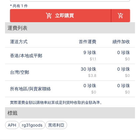
*
尚有 1 件
立即購買
運費列表
運送方式
首件運費
續件加收
9
珍珠
0
珍珠
香港
/
本地或平郵
$1.1
$0
30
珍珠
0
珍珠
台灣
/
空郵
$3.8
$0
0
珍珠
0
珍珠
所有地區
/
與賣家聯絡
$0
$0
實際運費金額以購物車結算或是到貨時收取的金額為準。
標籤
APH
rg31goods
黑塔利亞