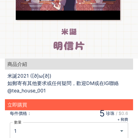
商品介紹
米誕2021 ([∂]ω[∂])
如郵寄有其他要求或任何疑問，歡迎DM或在IG聯絡
@tea_house_001
立即購買
5
每件
價格：
珍珠
/
$0.6
+ 郵費
數量