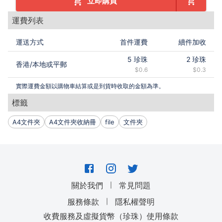
立即購買
運費列表
運送方式
首件運費
續件加收
5
珍珠
2
珍珠
香港
/
本地或平郵
$0.6
$0.3
實際運費金額以購物車結算或是到貨時收取的金額為準。
標籤
A4文件夾
A4文件夾收納冊
file
文件夾
｜
關於我們
常見問題
｜
服務條款
隱私權聲明
收費服務及虛擬貨幣（珍珠）使用條款