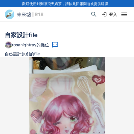
歡迎使用封測版飛天奶茶，請按此回報問題或提供建議。
未來墟
| R18
登入
自家設計file
rosanightray的攤位
自己設計原創的file