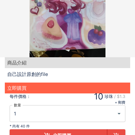
商品介紹
自己設計原創的file
立即購買
10
每件
價格：
珍珠
/
$1.3
+ 郵費
數量
*
尚有 40 件