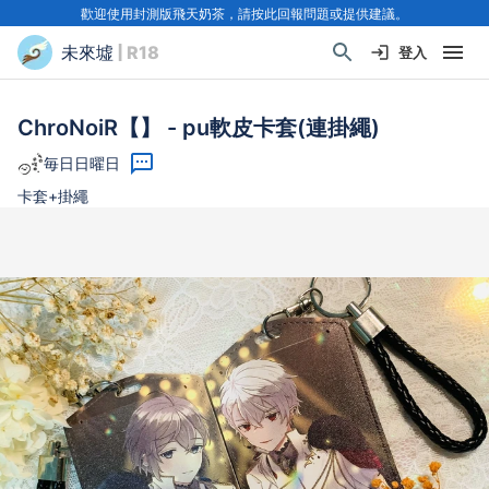
歡迎使用封測版飛天奶茶，請按此回報問題或提供建議。
未來墟
| R18
登入
ChroNoiR【】 - pu軟皮卡套(連掛繩)
毎日日曜日
卡套+掛繩