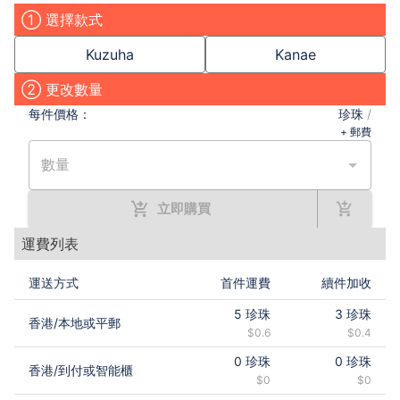
① 選擇款式
Kuzuha
Kanae
② 更改數量
每件
價格：
珍珠
/
+ 郵費
數量
立即購買
運費列表
運送方式
首件運費
續件加收
5
珍珠
3
珍珠
香港
/
本地或平郵
$0.6
$0.4
0
珍珠
0
珍珠
香港
/
到付或智能櫃
$0
$0