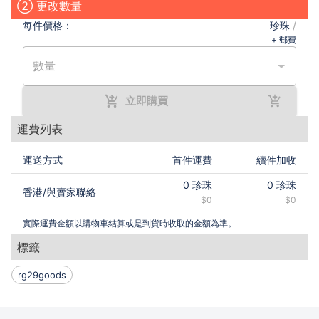
② 更改數量
每件
價格：
珍珠
/
+ 郵費
數量
立即購買
運費列表
運送方式
首件運費
續件加收
0
珍珠
0
珍珠
香港
/
與賣家聯絡
$0
$0
實際運費金額以購物車結算或是到貨時收取的金額為準。
標籤
rg29goods