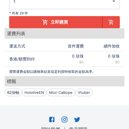
*
尚有 29 件
立即購買
運費列表
運送方式
首件運費
續件加收
0
珍珠
0
珍珠
香港
/
順豐到付
$0
$0
實際運費金額以購物車結算或是到貨時收取的金額為準。
標籤
B2掛軸
HololiveEN
Mori Calliope
Vtuber
｜