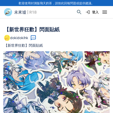
歡迎使用封測版飛天奶茶，請按此回報問題或提供建議。
未來墟
| R18
登入
【新世界狂歡】閃面貼紙
dokidokihk
【新世界狂歡】閃面貼紙