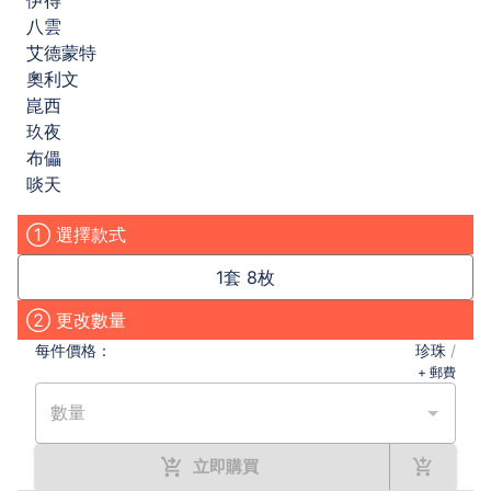
伊得
八雲
艾德蒙特
奧利文
崑西
玖夜
布儡
啖天
① 選擇款式
1套 8枚
② 更改數量
每件
價格：
珍珠
/
+ 郵費
數量
立即購買