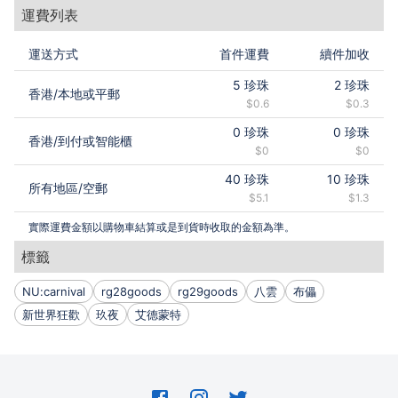
運費列表
運送方式
首件運費
續件加收
5
珍珠
2
珍珠
香港
/
本地或平郵
$0.6
$0.3
0
珍珠
0
珍珠
香港
/
到付或智能櫃
$0
$0
40
珍珠
10
珍珠
所有地區
/
空郵
$5.1
$1.3
實際運費金額以購物車結算或是到貨時收取的金額為準。
標籤
NU:carnival
rg28goods
rg29goods
八雲
布儡
新世界狂歡
玖夜
艾德蒙特