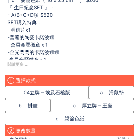
| ｄ 親簽色紙（ 18 x 25 cm
） $200
『 生日紀念SET 』：
- A/B+C+D項
$520
SET購入特典：
明信片x1
-普遍的陶瓷卡諾波罐
會員金屬徽章ｘ1
-金光閃閃的卡諾波罐罐
會員金屬徽章ｘ1
特典小禮物 x 1組
會籍特典請 twitter dm 04確認
① 選擇款式
=====
繪師 : KAteW，犬科潮童
04立牌 – 埃及石棺版
ａ 滑鼠墊
ｂ 掛畫
ｃ 厚立牌 – 王座
ｄ 親簽色紙
② 更改數量