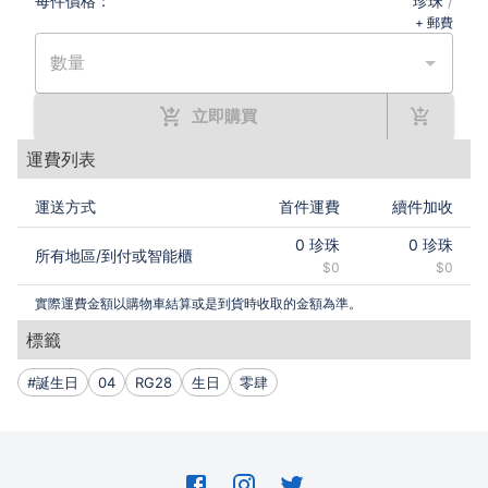
每件
價格：
珍珠
/
+ 郵費
數量
立即購買
運費列表
運送方式
首件運費
續件加收
0
珍珠
0
珍珠
所有地區
/
到付或智能櫃
$0
$0
實際運費金額以購物車結算或是到貨時收取的金額為準。
標籤
#誕生日
04
RG28
生日
零肆