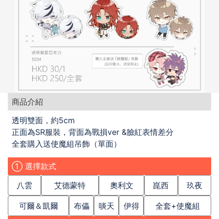
商品介紹
透明雙面，約5cm
正面為SR服裝，背面為戰損ver &臉紅表情差分
全套購入送使魔組吊飾（單面）
① 選擇款式
八雲
艾德蒙特
奧利文
崑西
玖夜
可爾＆凱爾
布儡
啖天
伊得
全套+使魔組