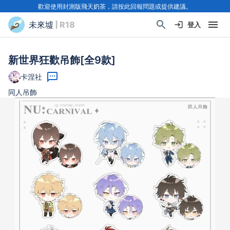
歡迎使用封測版飛天奶茶，請按此回報問題或提供建議。
未來墟
| R18
登入
新世界狂歡吊飾[全9款]
卡涅社
同人吊飾