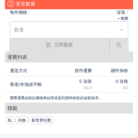
② 更改數量
每件
價格：
珍珠
/
+ 郵費
數量
立即購買
運費列表
運送方式
首件運費
續件加收
5
珍珠
0
珍珠
香港
/
本地或平郵
$0.6
$0
實際運費金額以購物車結算或是到貨時收取的金額為準。
標籤
BL
吊飾
新世界狂歡