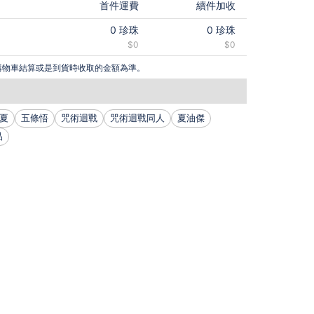
首件運費
續件加收
0
珍珠
0
珍珠
$0
$0
購物車結算或是到貨時收取的金額為準。
夏
五條悟
咒術迴戰
咒術迴戰同人
夏油傑
品