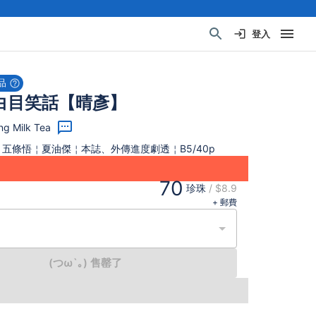
登入
品
白目笑話【晴彥】
g Milk Tea
五條悟￤夏油傑￤本誌、外傳進度劇透￤B5/40p
70
珍珠
/
$8.9
+ 郵費
(つω`｡) 售罄了