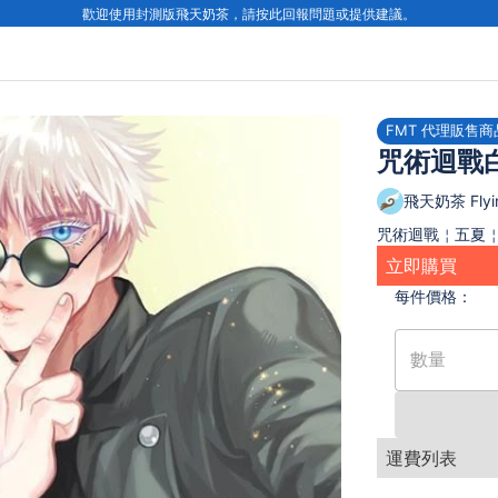
歡迎使用封測版飛天奶茶，請按此回報問題或提供建議。
FMT 代理販售商
咒術迴戰
飛天奶茶 Flyin
咒術迴戰￤五夏￤
立即購買
每件
價格：
數量
運費列表