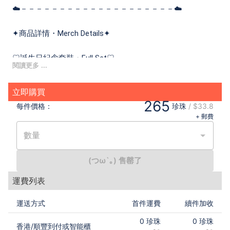
☁️－－－－－－－－－－－－－－－－－－－－☁️
✦商品詳情・Merch Details✦
♡誕生日紀念套裝・Full Set♡
套裝包括：親簽色紙、A6 明信片、貼紙4款及特典
特典：電子圖檔
立即購買
265
每件
價格：
珍珠
/
$33.8
A full set included:
+ 郵費
Shikishi w/ handwritten autograph
A6 Postcard w/ handwritten autograph & message
數量
4 Stickers
Bonus: Illustration PSD File
(つω`｡) 售罄了
運費列表
☁️－－－－－－－－－－－－－－－－－－－－☁️
運送方式
首件運費
續件加收
如需郵寄到海外，請直接在Twitter聯絡本人查詢郵寄費用。
For Overseas purchases, please contact me on Twitter for
0
珍珠
0
珍珠
香港
/
順豐到付或智能櫃