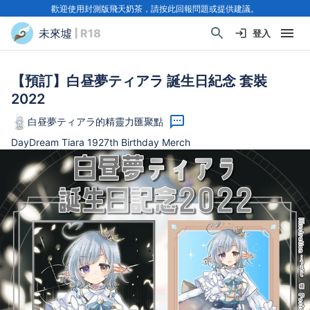
歡迎使用封測版飛天奶茶，請按此回報問題或提供建議。
未來墟
| R18
登入
【預訂】白昼夢ティアラ 誕生日紀念 套裝
2022
白昼夢ティアラ的精靈力匯聚點
DayDream Tiara 1927th Birthday Merch