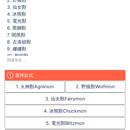
2. 野狼獸
3. 仙女獸
4. 冰熊獸
5. 電光獸
6. 黑獅獸
7. 闇黑獸
8. 古洛頓獸
9. 娜娜獸
10. 聖樹獸
11. 銀鏡獸
另有單個售賣，詳細請聯絡攤主(未來墟/fb:
① 選擇款式
@digimon.rise/ ig: ris.ce)
12. 銀色十鬥士logo金屬貼紙
1. 火神獸Agnimon
2. 野狼獸Wolfmon
寄香港：請支持本土速遞，到付，10HKD-30HKD
寄台灣：順豐速遞/郵寄，到付，40HKD/150TWD起
3. 仙女獸Fairymon
寄其他地方：詳細請聯絡攤主
4. 冰熊獸Chuckmon
(´･ω･`) 請小心界手和多謝支持。
Digimon 04 Spirit series - Metallic Sticker(Human
5. 電光獸Blitzmon
Spirit)