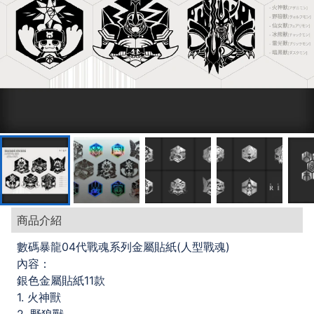
商品介紹
數碼暴龍04代戰魂系列金屬貼紙(人型戰魂)
內容：
銀色金屬貼紙11款
1. 火神獸