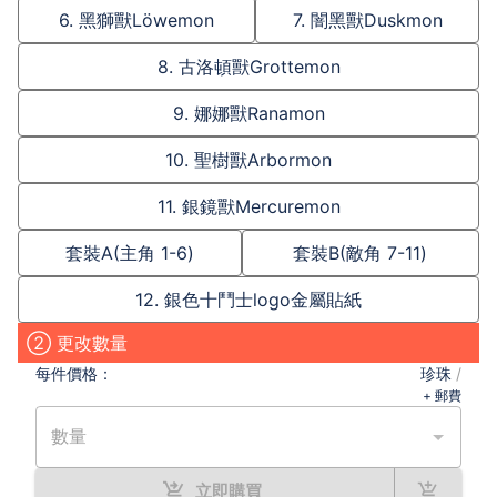
Included:
6. 黑獅獸Löwemon
7. 闇黑獸Duskmon
Metallic Sticker x11 (Silver)
1. Agnimon
8. 古洛頓獸Grottemon
2. Wolfmon
9. 娜娜獸Ranamon
3. Fairymon
4. Blitzmon
10. 聖樹獸Arbormon
5. Chuckmon
6. Duskmon
11. 銀鏡獸Mercuremon
7. Löwemon
8. Grottemon
套裝A(主角 1-6)
套裝B(敵角 7-11)
9. Ranamon
12. 銀色十鬥士logo金屬貼紙
10. Arbormon
11. Mercuremon
② 更改數量
Available sell in separately, please PM me:)(fb:
每件
價格：
珍珠
/
@digimon.rise/ ig: ris.ce)
+ 郵費
Send to
Hong Kong: 15-30HKD
數量
Taiwan: from 40HKD/150TWD
Other: please PM for detail
立即購買