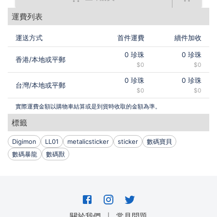
(´･ω･`) Please be careful the sharp edge and thank
運費列表
you for your support.
運送方式
首件運費
續件加收
0
珍珠
0
珍珠
香港
/
本地或平郵
$0
$0
0
珍珠
0
珍珠
台灣
/
本地或平郵
$0
$0
實際運費金額以購物車結算或是到貨時收取的金額為準。
標籤
Digimon
LL01
metalicsticker
sticker
數碼寶貝
數碼暴龍
數碼獸
｜
關於我們
常見問題