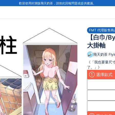
歡迎使用封測版飛天奶茶，請按此回報問題或提供建議。
FMT 代理販售商
【白巾/By
大掛軸
飛天奶茶 Flyin
《「我也要量尺寸
了。」》
① 選擇款式