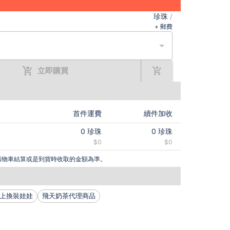
珍珠
/
+ 郵費
立即購買
首件運費
續件加收
0
珍珠
0
珍珠
$0
$0
購物車結算或是到貨時收取的金額為準。
上換裝娃娃
飛天奶茶代理商品