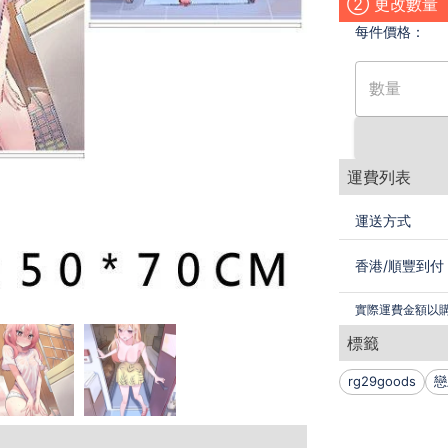
② 更改數量
每件
價格：
數量
運費列表
運送方式
香港
/
順豐到付
實際運費金額以
標籤
rg29goods
戀