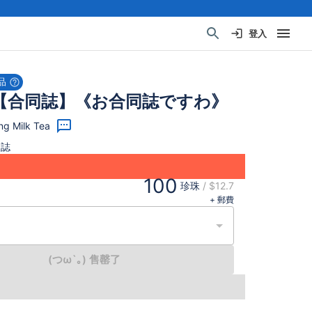
登入
品
【合同誌】《お合同誌ですわ》
g Milk Tea
人誌
100
珍珠
/
$12.7
+ 郵費
(つω`｡) 售罄了