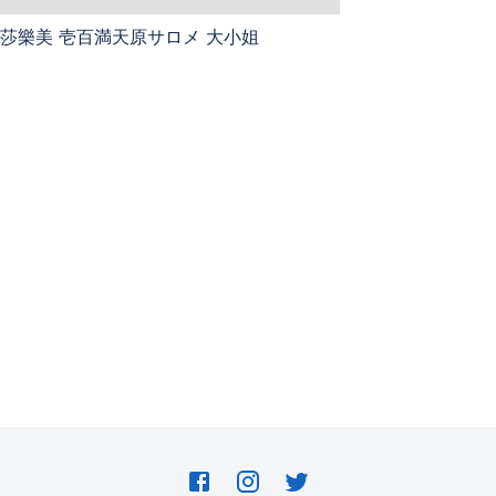
百滿天原莎樂美 壱百満天原サロメ 大小姐