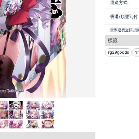
運送方式
香港
/
順豐到付
實際運費金額以
標籤
rg29goods
で