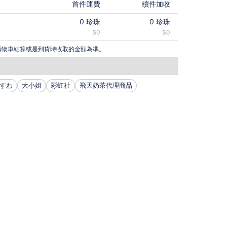
首件運費
續件加收
0
珍珠
0
珍珠
$0
$0
購物車結算或是到貨時收取的金額為準。
すわ
大小姐
彩虹社
飛天奶茶代理商品