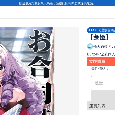
歡迎使用封測版飛天奶茶，請按此回報問題或提供建議。
FMT 代理販售商
【兔姬】
飛天奶茶 Flyin
B5/24P/全彩同
立即購買
每件
價格：
數量
運費列表