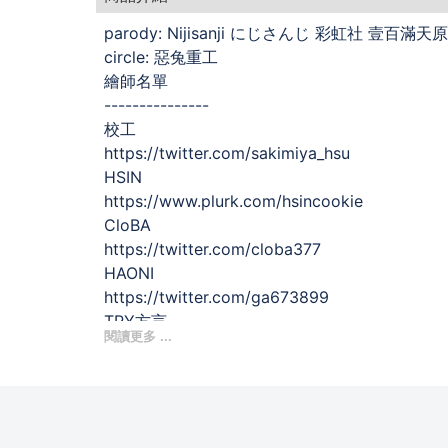
parody: Nijisanji にじさんじ 彩虹社 壹
circle: 惡兔重工
繪師名單
---------------
校工
https://twitter.com/sakimiya_hsu
HSIN
https://www.plurk.com/hsincookie
CloBA
https://twitter.com/cloba377
HAONI
https://twitter.com/ga673899
TRY方言
https://twitter.com/TryTrylsc
OOPARTZ
https://twitter.com/oopartzy
魚生
https://twitter.com/fishineart