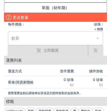
單面（幼年期）
② 更改數量
每件
價格：
珍珠
/
+ 郵費
數量
立即購買
運費列表
運送方式
首件運費
續件加收
0
珍珠
0
珍珠
香港
/
與賣家聯絡
$0
$0
實際運費金額以購物車結算或是到貨時收取的金額為準。
標籤
rg30goods
原創
原創插畫
原創角色
男
男性向
肌肉