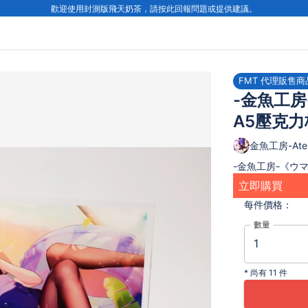
歡迎使用封測版飛天奶茶，請按此回報問題或提供建議。
FMT 代理販售商
-金魚工房
A5壓克力
金魚工房-Ateli
-金魚工房-《ウマ
立即購買
每件
價格：
數量
*
尚有 11 件