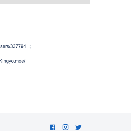
ers/337794 ;;
Kingyo.moe/