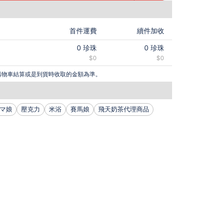
首件運費
續件加收
0
珍珠
0
珍珠
$0
$0
購物車結算或是到貨時收取的金額為準。
マ娘
壓克力
米浴
賽馬娘
飛天奶茶代理商品