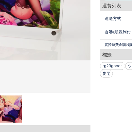
運費列表
運送方式
香港
/
順豐到付
實際運費金額以
標籤
rg29goods
ウ
麥昆