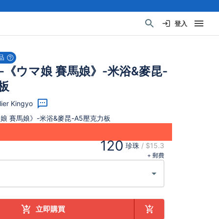
登入
品
-《ウマ娘 賽馬娘》-米浴&麥昆-
板
er Kingyo
娘 賽馬娘》-米浴&麥昆-A5壓克力板
120
珍珠
/
$15.3
+ 郵費
立即購買