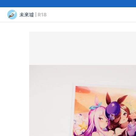
未來墟
| R18