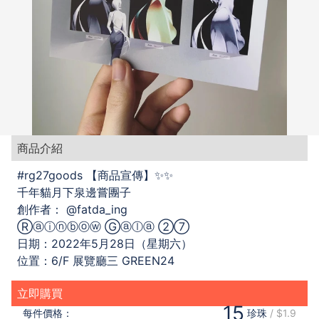
商品介紹
#rg27goods 【商品宣傳】✨✨
千年貓月下泉邊嘗團子
創作者： @fatda_ing
Ⓡⓐⓘⓝⓑⓞⓦ Ⓖⓐⓛⓐ ②⑦
日期：2022年5月28日（星期六）
位置：6/F 展覽廳三 GREEN24
立即購買
15
每件
價格：
珍珠
/
$1.9