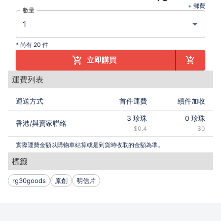
+ 郵費
數量
*
尚有 20 件
立即購買
運費列表
運送方式
首件運費
續件加收
3
珍珠
0
珍珠
香港
/
與賣家聯絡
$0.4
$0
實際運費金額以購物車結算或是到貨時收取的金額為準。
標籤
rg30goods
原創
明信片