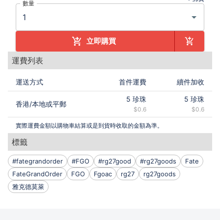
數量
立即購買
運費列表
運送方式
首件運費
續件加收
5
珍珠
5
珍珠
香港
/
本地或平郵
$0.6
$0.6
實際運費金額以購物車結算或是到貨時收取的金額為準。
標籤
#fategrandorder
#FGO
#rg27good
#rg27goods
Fate
FateGrandOrder
FGO
Fgoac
rg27
rg27goods
雅克德莫萊