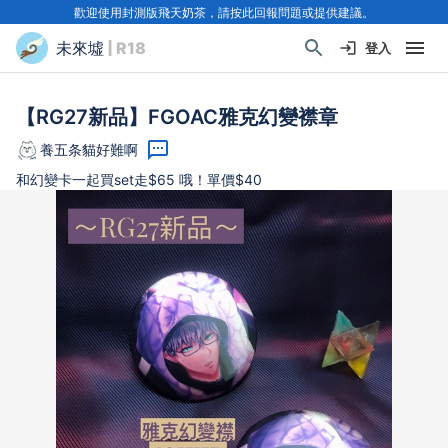
歡迎使用封測版飛天奶茶，請按此回報問題或提供建議。
未來墟
| R18
登入
【RG27新品】FGOAC雅克幻變襟章
養五条貓好難啊
和幻變卡一起買set走$65 哦！單價$40