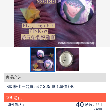
商品介紹
和幻變卡一起買set走$65 哦！單價$40
立即購買
40
每件
價格：
珍珠
/
$5.1
+ 郵費