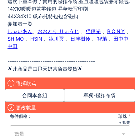
這次下重本做了實用的磁扣布袋,並且暖暖包袋兼零錢包.
14X10暖暖包兼零銭包 昇華転写印刷
44X34X10 帆布托特包包含磁扣
参加者一覧
しゃいあん
、
おおとり りゅうじ
、
猫伊光
、
B.C.N.Y
、
SHIMO
、
HSIN
、
冰川冥
、
日津樹伶
、
智弟
、
田中中
中田
----------------------------------------
🌟此商品是由飛天奶茶負責發貨🌟
① 選擇款式
合同本套組
單獨-磁扣布袋
② 更改數量
每件
價格：
珍珠
/
+ 郵費
數量