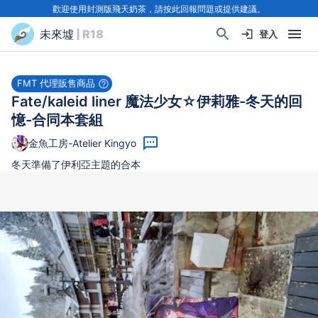
歡迎使用封測版飛天奶茶，請按此回報問題或提供建議。
未來墟
| R18
登入
FMT 代理販售商品
Fate/kaleid liner 魔法少女☆伊莉雅-冬天的回
憶-合同本套組
金魚工房-Atelier Kingyo
冬天準備了伊利亞主題的合本