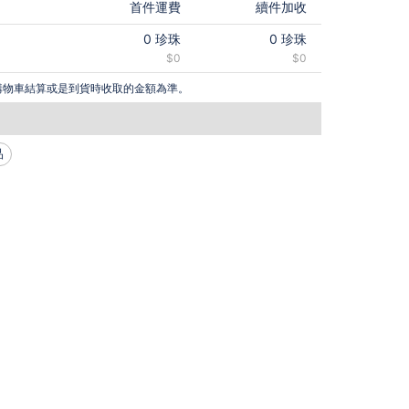
首件運費
續件加收
0
珍珠
0
珍珠
$0
$0
購物車結算或是到貨時收取的金額為準。
品