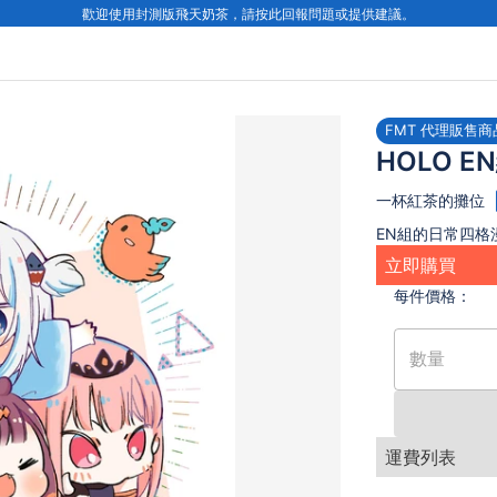
歡迎使用封測版飛天奶茶，請按此回報問題或提供建議。
FMT 代理販售商
HOLO E
一杯紅茶的攤位
EN組的日常四格
立即購買
每件
價格：
數量
運費列表