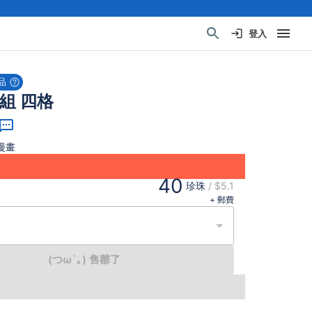
登入
品
N組 四格
漫畫
40
珍珠
/
$5.1
+ 郵費
(つω`｡) 售罄了