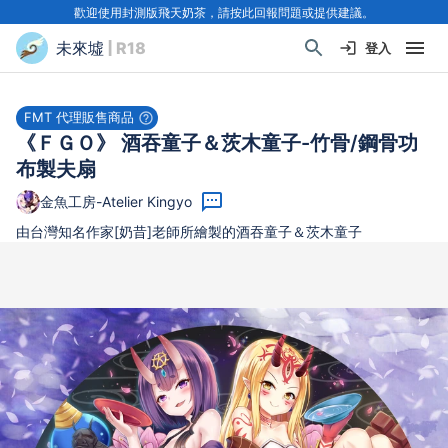
歡迎使用封測版飛天奶茶，請按此回報問題或提供建議。
未來墟
| R18
登入
FMT 代理販售商品
《ＦＧＯ》 酒吞童子＆茨木童子-竹骨/鋼骨功
布製夫扇
金魚工房-Atelier Kingyo
由台灣知名作家[奶昔]老師所繪製的酒吞童子＆茨木童子