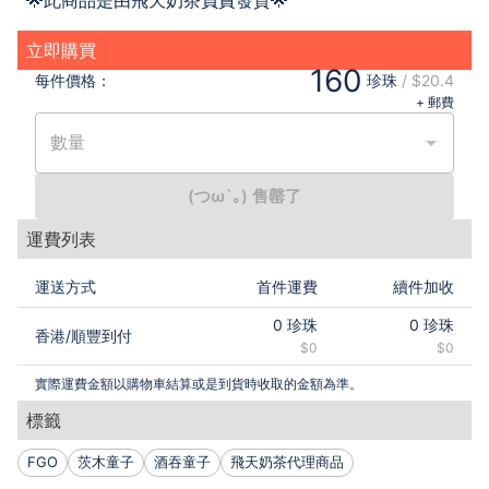
立即購買
160
每件
價格：
珍珠
/
$20.4
+ 郵費
數量
(つω`｡) 售罄了
運費列表
運送方式
首件運費
續件加收
0
珍珠
0
珍珠
香港
/
順豐到付
$0
$0
實際運費金額以購物車結算或是到貨時收取的金額為準。
標籤
FGO
茨木童子
酒吞童子
飛天奶茶代理商品